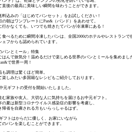
&（パンド）は、乾燥とデンプンの劣化を防いでいる為、
て直後の最高に美味しい瞬間を味わうことができます。
送料込みの「はじめてパンセット」をお試しください！
日の朝はワンプレートにPan&（パンド）をあわせて。
に行かなくても、いつでも焼きたてパンが冷凍庫にある！
く食べるために瞬間冷凍したパンは、全国2000のホテルやレストランで
シェフからも認められています。
のパンとミール」特集
ごはんで旅気分！温めるだけで楽しめる世界のパンとミールを集めまし
an&で世界一周！
品も調理は驚くほど簡単。
て楽しみたい多国籍なレシピもご紹介しております。
&お中元ギフトの受付を開始いたしました。
住む家族や友人、大切な人に気持ちを届けるお中元ギフト。
年の夏は新型コロナウイルス感染症の影響を考慮し、
き帰省を自粛される方もいらっしゃるはず。
&のギフトはからだに優しく、お家にいながら
てのパンを楽しむことができます。