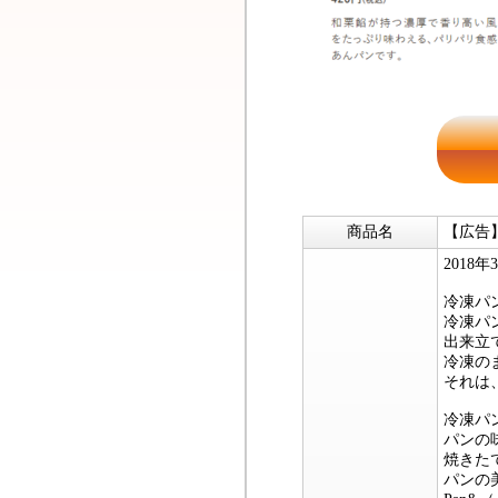
商品名
【広告】
201
冷凍パ
冷凍パ
出来立
冷凍の
それは
冷凍パ
パンの
焼きた
パンの