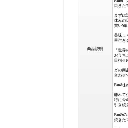
Pan
焼きた
まずは
休みの
買い物
美味し
星付き
商品説明
「世界
おうち
目指せP
どの商
合わせ
Pan
離れて
特に今
引き続
Pan
焼きた