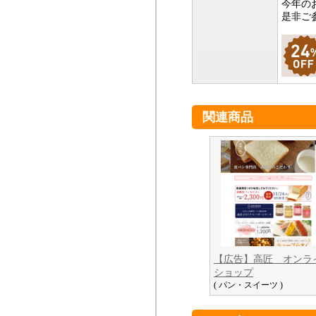
今年の
是非ご
関連商品
【広告】高匠 オンラ
ショップ
( パン・スイーツ )